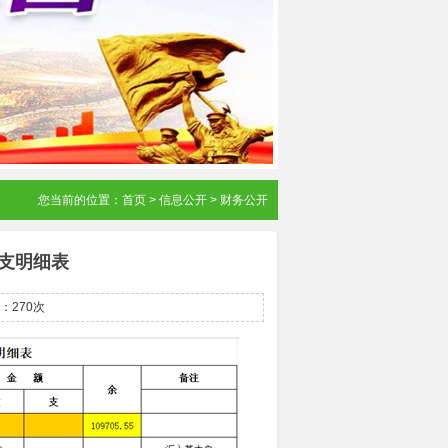
您当前的位置：
首页
>
信息公开
>
财务公开
收支明细表
：270次