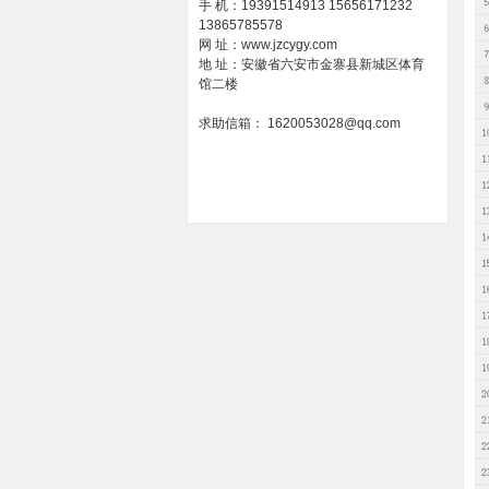
手 机：19391514913 15656171232
13865785578
网 址：www.jzcygy.com
地 址：安徽省六安市金寨县新城区体育
馆二楼
求助信箱： 1620053028@qq.com