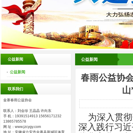
公益新闻
公益新闻
公益新闻
春雨公益协会
山
联系我们
金寨春雨公益协会
联系人：刘会珍 王晶晶 许向东
为深入贯彻
手 机：19391514913 15656171232
13865785578
深入践行习近
网 址：www.jzcygy.com
地 址：安徽省六安市金寨县新城区体育