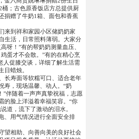
，金六商贸姚琳琳捐赠2份生日
油2桶；古色原香饭店方总提供厨
还捐赠了牛奶1箱、面包和香蕉
们来到祥和家园小区储奶奶家
独自生活，日常照料薄弱。大家分
高呀！”有的帮奶奶测量血压、
鸡蛋才不会散。”有的在精心烹
老人促膝交谈，详细了解生活需
生日蜡烛。
、长寿面等软糯可口、适合老年
祝寿，现场温馨、动人。“奶
！”伴随着一声声真挚祝福，志愿
霜的脸上洋溢着幸福笑容。“你
地说道，流下了激动的泪水。
电、用气情况进行全面安全排
守望相助、向善向美的良好社会