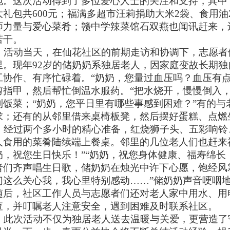
包。这次活动得到了多位爱心人士的关注和支持，其中
大礼包共600元；福满多超市汪莉捐助大米2袋、食用
师力量与爱心菜肴；赣中学辣菜馆石双燕也闻讯赶来，
若干。
活动当天，在仙花社区的前期走访和协调下，志愿者
里。现年92岁的储奶奶系独居老人，因家庭变故长期
工协作、有序忙碌着。“奶奶，您量过血压吗？血压有点
剪指甲，然后帮忙倒温水服药。“把水烧开，慢慢倒入，
制饭菜；“奶奶，您平日里有哪些事感到困难？”有的与
求；还有的从邻里借来桌椅板凳，然后摆好蛋糕、点燃
经过两个多小时的精心准备，红烧狮子头、五彩响铃
人食用的菜肴陆续端上餐桌。邻里的几位老人们也赶来
奶，祝您生日快乐！”“奶奶，祝您身体健康、福寿绵长
者们齐声唱生日歌，储奶奶在烛光中许下心愿，饱经风
们这么关心我，我心里特别感动……”储奶奶声音哽咽
随后，社区工作人员与志愿者们还对老人家中用水、用
查，并叮嘱老人注意安全，遇到困难及时联系社区。
此次活动不仅为独居老人送去温暖与关爱，更营造了