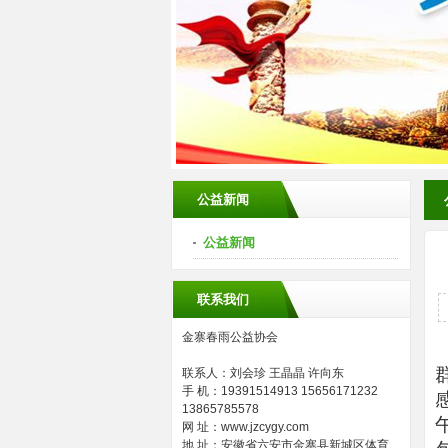
公益新闻
公益新闻
联系我们
金寨春雨公益协会
联系人：刘会珍 王晶晶 许向东
手 机：19391514913 15656171232
13865785578
网 址：www.jzcygy.com
地 址：安徽省六安市金寨县新城区体育