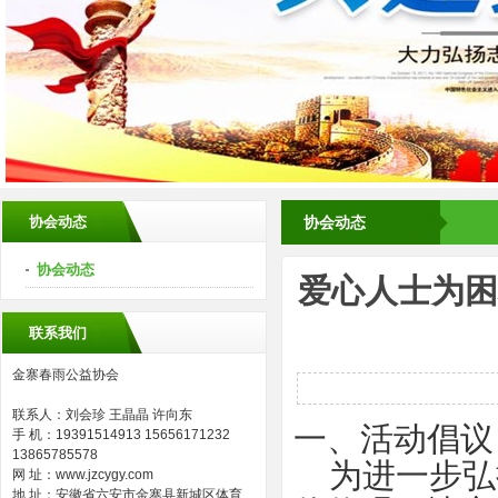
协会动态
协会动态
协会动态
爱心人士为困
联系我们
金寨春雨公益协会
联系人：刘会珍 王晶晶 许向东
一、活动倡议
手 机：19391514913 15656171232
13865785578
为进一步弘
网 址：www.jzcygy.com
地 址：安徽省六安市金寨县新城区体育