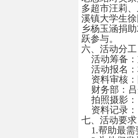
多超市汪莉、
溪镇大学生徐
乡杨玉涵捐助
跃参与。
六、活动分工
活动筹备：刘会珍
活动报名：林磊1
资料审核：陈代燕
财务部：吕丹18
拍照摄影：1
资料记录：1
七、活动要求
1.帮助最需