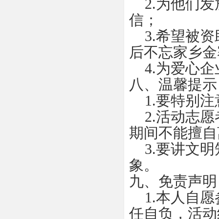
2.为他们发
信；
3.希望被资
后不忘家乡金
4.为爱心企
八、温馨提示
1.要特别注
2.活动志愿
期间不能擅自
3.要讲文明
象。
九、免责声明
1.本人自愿
任自负，活动